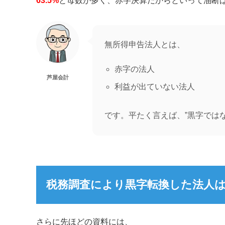
63.5%
と母数が多く、赤字決算だからといって油断
無所得申告法人とは、
赤字の法人
芦屋会計
利益が出ていない法人
です。平たく言えば、”黒字では
税務調査により黒字転換した法人は1
さらに先ほどの資料には、