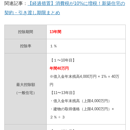
関連記事：
【経過措置】消費税が10%に増税！新築住宅の
契約・引き渡し期限まとめ
控除期間
13年間
控除率
１％
【１〜10年目】
年間40万円
※借入金年末残高4,000万円 × 1% = 40万
最大控除額
円
（一般住宅）
【11〜13年目】
・借入金年末残高（上限4,000万円）
・建物の取得価格（上限4,000万円）×
２％ ÷ ３