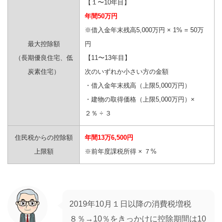
【１〜10年目】
年間50万円
※借入金年末残高5,000万円 × 1% = 50万
最大控除額
円
（長期優良住宅、低
【11〜13年目】
炭素住宅）
次のいずれか小さい方の金額
・借入金年末残高（上限5,000万円）
・建物の取得価格（上限5,000万円）×
２％ ÷ ３
住民税からの控除額
年間13万6,500円
上限額
※前年度課税所得 × ７%
2019年10月１日以降の消費税増税
８％→10％をきっかけに控除期間は10