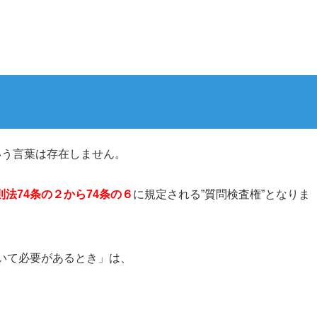
いう言葉は存在しません。
則法74条の２から74条の６
に規定される”質問検査権”となりま
いて必要があるとき」は、