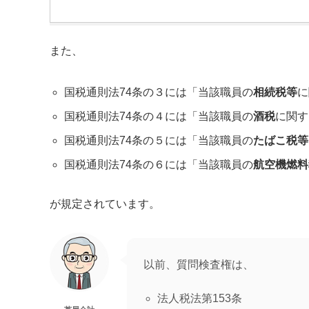
また、
国税通則法74条の３には「当該職員の
相続税等
に
国税通則法74条の４には「当該職員の
酒税
に関す
国税通則法74条の５には「当該職員の
たばこ税等
国税通則法74条の６には「当該職員の
航空機燃料
が規定されています。
以前、質問検査権は、
法人税法第153条