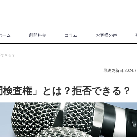
ホーム
顧問料金
コラム
お客様の声
否できる？
最終更新日:2024.7.
問検査権」とは？拒否できる？