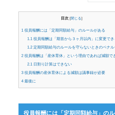
目次
[
閉じる
]
1
役員報酬には「定期同額給与」のルールがある
1.1
役員報酬は「期首から３ヶ月以内」に変更でき
1.2
定期同額給与のルールを守らないときのペナル
2
役員報酬は「産休育休」という理由であれば減額で
2.1
日割り計算はできない
3
役員報酬の産休育休による減額は議事録が必要
4
最後に
役員報酬には「定期同額給与」の