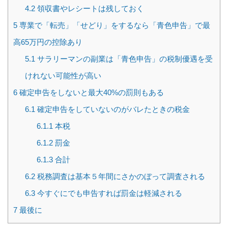
4.2
領収書やレシートは残しておく
5
専業で「転売」「せどり」をするなら「青色申告」で最
高65万円の控除あり
5.1
サラリーマンの副業は「青色申告」の税制優遇を受
けれない可能性が高い
6
確定申告をしないと最大40%の罰則もある
6.1
確定申告をしていないのがバレたときの税金
6.1.1
本税
6.1.2
罰金
6.1.3
合計
6.2
税務調査は基本５年間にさかのぼって調査される
6.3
今すぐにでも申告すれば罰金は軽減される
7
最後に