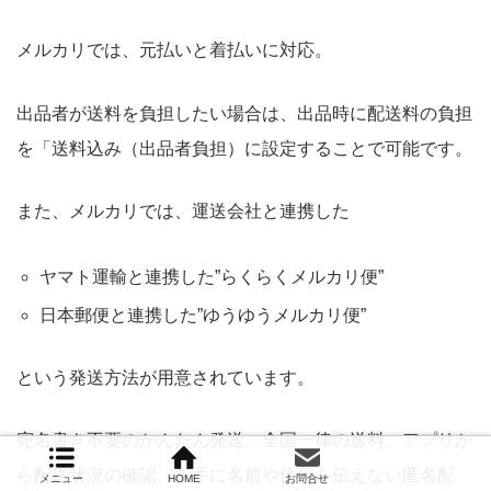
メルカリでは、元払いと着払いに対応。
出品者が送料を負担したい場合は、出品時に配送料の負担
を「送料込み（出品者負担）に設定することで可能です。
また、メルカリでは、運送会社と連携した
ヤマト運輸と連携した”らくらくメルカリ便”
日本郵便と連携した”ゆうゆうメルカリ便”
という発送方法が用意されています。
宛名書き不要のかんたん発送、全国一律の送料、アプリか
ら配送状況の確認、相手に名前や住所を伝えない匿名配
メニュー
HOME
お問合せ