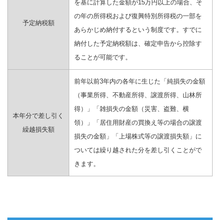
を基に計算した金額が15万円以上の場合、そ
の年の所得税および復興特別所得税の一部を
予定納税額
あらかじめ納付するという制度です。すでに
納付した予定納税額は、確定申告から控除す
ることが可能です。
前年以前3年内の各年に生じた「純損失の金額
（事業所得、不動産所得、譲渡所得、山林所
得）」「雑損失の金額（災害、盗難、横
本年分で差し引く
領）」「居住用財産の買換え等の場合の譲渡
繰越損失額
損失の金額」「上場株式等の譲渡損失額」に
ついては繰り越された分を差し引くことがで
きます。